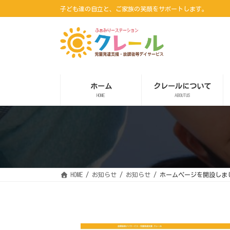
コ
ナ
子ども達の自立と、ご家族の笑顔をサポートします。
ン
ビ
テ
ゲ
ン
ー
ツ
シ
へ
ョ
ス
ン
キ
に
ッ
移
ホーム
クレールについて
プ
動
HOME
ABOUTUS
HOME
お知らせ
お知らせ
ホームページを開設しま