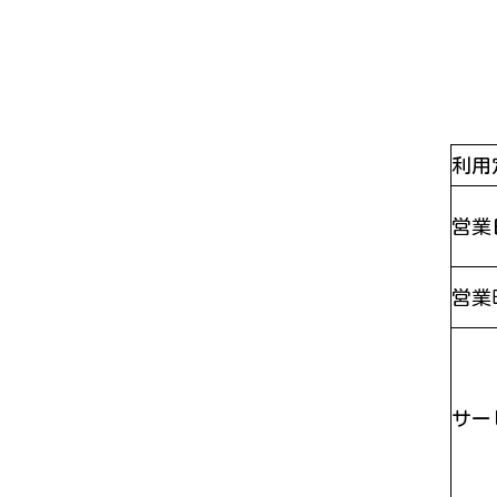
利用
営業
営業
サー