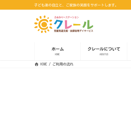
コ
ナ
子ども達の自立と、ご家族の笑顔をサポートします。
ン
ビ
テ
ゲ
ン
ー
ツ
シ
へ
ョ
ス
ン
キ
に
ッ
移
ホーム
クレールについて
プ
動
HOME
ABOUTUS
HOME
ご利用の流れ