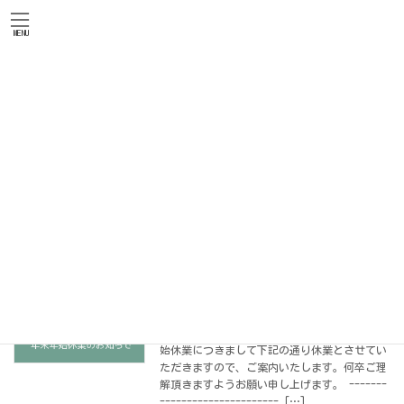
コ
ナ
ン
ビ
テ
ゲ
MENU
ン
ー
ツ
シ
へ
ョ
ス
ン
お知らせ
キ
に
ッ
移
プ
動
HOME
お知らせ
2023年12月
2023年12月
年末年始休業のお知らせ
お知らせ
2023年12月28日
誠に勝手ではこざいますが、当事業所の年末年
始休業につきまして下記の通り休業とさせてい
ただきますので、ご案内いたします。何卒ご理
解頂きますようお願い申し上げます。 -------
---------------------- […]