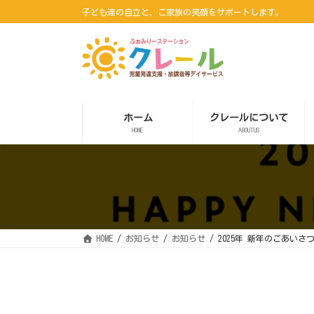
コ
ナ
子ども達の自立と、ご家族の笑顔をサポートします。
ン
ビ
テ
ゲ
ン
ー
ツ
シ
へ
ョ
ス
ン
キ
に
ッ
移
ホーム
クレールについて
プ
動
HOME
ABOUTUS
HOME
お知らせ
お知らせ
2025年 新年のごあいさ