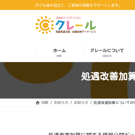
コ
ナ
子ども達の自立と、ご家族の笑顔をサポートします。
ン
ビ
テ
ゲ
ン
ー
ツ
シ
へ
ョ
ス
ン
キ
に
ッ
移
ホーム
クレールについて
プ
動
HOME
ABOUTUS
処遇改善加
HOME
お知らせ
お知らせ
処遇改善加算についての
処遇改善加算に関する情報公開ペ